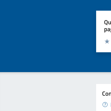
Qu
pa
Valut
Valu
Con