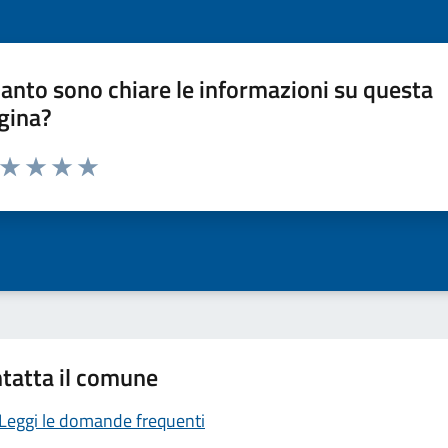
anto sono chiare le informazioni su questa
gina?
a da 1 a 5 stelle la pagina
ta 1 stelle su 5
Valuta 2 stelle su 5
Valuta 3 stelle su 5
Valuta 4 stelle su 5
Valuta 5 stelle su 5
tatta il comune
Leggi le domande frequenti