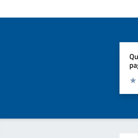
Qu
pa
Valut
Valu