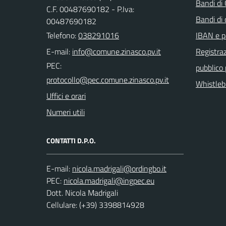
Bandi di
C.F. 00487690182 - P.Iva:
Bandi di
00487690182
Telefono:
038291016
IBAN e p
E-mail:
Registraz
PEC:
pubblico
Whistleb
Uffici e orari
Numeri utili
CONTATTI D.P.O.
E-mail:
PEC:
Dott. Nicola Madrigali
Cellulare: (+39) 3398814928