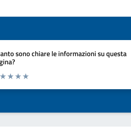
anto sono chiare le informazioni su questa
gina?
a da 1 a 5 stelle la pagina
ta 1 stelle su 5
Valuta 2 stelle su 5
Valuta 3 stelle su 5
Valuta 4 stelle su 5
Valuta 5 stelle su 5