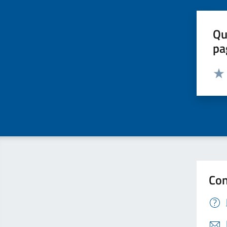
Qu
pa
Valut
Valu
Con