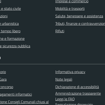
e
Imprese e commercio
e stato civile
Mobilità e trasporti
zioni
Salute, benessere e assistenza
 urbanistica
Tributi, finanze e contravvenzion
e tempo libero
Rifiuti
ne e formazione
 e sicurezza pubblica
I
orio
Informativa privacy
 Gara
Note legali
 concorso
Dichiarazione di accessibilità
Amministrazione trasparente
agamenti informatici
Leggi le FAQ
ione Consigli Comunali chiusi al
Segnalazione disservizio