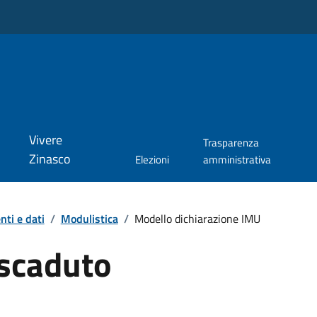
Vivere
Trasparenza
Zinasco
Elezioni
amministrativa
ti e dati
/
Modulistica
/
Modello dichiarazione IMU
scaduto