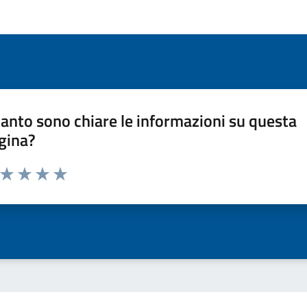
anto sono chiare le informazioni su questa
gina?
a da 1 a 5 stelle la pagina
ta 1 stelle su 5
Valuta 2 stelle su 5
Valuta 3 stelle su 5
Valuta 4 stelle su 5
Valuta 5 stelle su 5