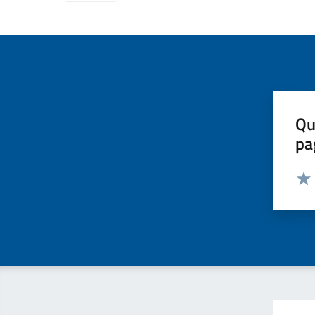
Qu
pa
Valut
Valu