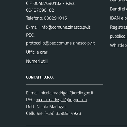
C.F. 00487690182 - P.Iva:
Bandi di
00487690182
Telefono:
038291016
IBAN e p
E-mail:
Registraz
PEC:
pubblico
Whistleb
Uffici e orari
Numeri utili
CONTATTI D.P.O.
E-mail:
PEC:
Dott. Nicola Madrigali
Cellulare: (+39) 3398814928