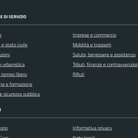
E DI SERVIZIO
e
Imprese e commercio
e stato civile
Mobilità e trasporti
zioni
Salute, benessere e assistenza
 urbanistica
Tributi, finanze e contravvenzion
e tempo libero
Rifiuti
ne e formazione
 e sicurezza pubblica
I
orio
Informativa privacy
 Gara
Note legali