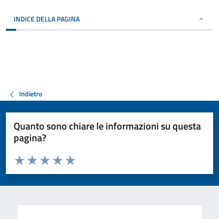
INDICE DELLA PAGINA
Indietro
Quanto sono chiare le informazioni su questa
pagina?
Valuta da 1 a 5 stelle la pagina
Valuta 1 stelle su 5
Valuta 2 stelle su 5
Valuta 3 stelle su 5
Valuta 4 stelle su 5
Valuta 5 stelle su 5