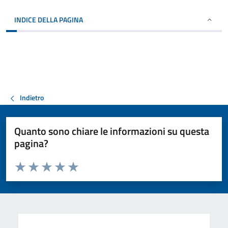
INDICE DELLA PAGINA
Indietro
Quanto sono chiare le informazioni su questa
pagina?
Valuta da 1 a 5 stelle la pagina
Valuta 1 stelle su 5
Valuta 2 stelle su 5
Valuta 3 stelle su 5
Valuta 4 stelle su 5
Valuta 5 stelle su 5