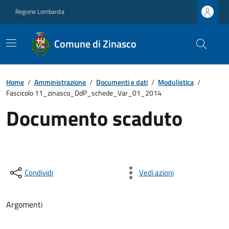
Regione Lombardia
Comune di Zinasco
Home
/
Amministrazione
/
Documenti e dati
/
Modulistica
/
Fascicolo 11_zinasco_DdP_schede_Var_01_2014
Documento scaduto
Condividi
Vedi azioni
Argomenti