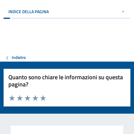
INDICE DELLA PAGINA
Indietro
Quanto sono chiare le informazioni su questa
pagina?
Valuta da 1 a 5 stelle la pagina
Valuta 1 stelle su 5
Valuta 2 stelle su 5
Valuta 3 stelle su 5
Valuta 4 stelle su 5
Valuta 5 stelle su 5