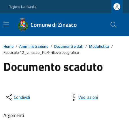
Regione Lombardia
Comune di Zinasco
Home
/
Amministrazione
/
Documenti e dati
/
Modulistica
/
Fascicolo 12_zinasco_PdR-rilievo ecografico
Documento scaduto
Condividi
Vedi azioni
Argomenti