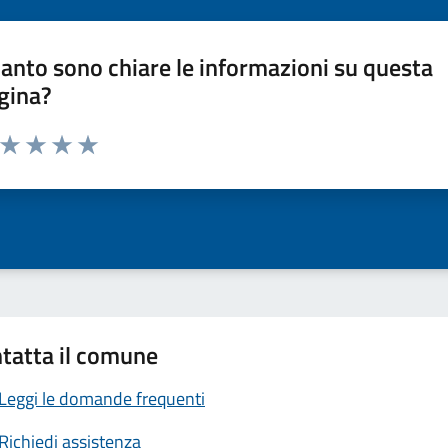
anto sono chiare le informazioni su questa
gina?
a da 1 a 5 stelle la pagina
ta 1 stelle su 5
Valuta 2 stelle su 5
Valuta 3 stelle su 5
Valuta 4 stelle su 5
Valuta 5 stelle su 5
tatta il comune
Leggi le domande frequenti
Richiedi assistenza