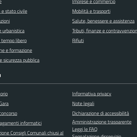
e
Imprese e commercio
e stato civile
Mobilità e trasporti
zioni
Salute, benessere e assistenza
 urbanistica
Tributi, finanze e contravvenzion
e tempo libero
Rifiuti
ne e formazione
 e sicurezza pubblica
I
orio
Informativa privacy
 Gara
Note legali
 concorso
Dichiarazione di accessibilità
Amministrazione trasparente
agamenti informatici
Leggi le FAQ
ione Consigli Comunali chiusi al
Segnalazione disservizio