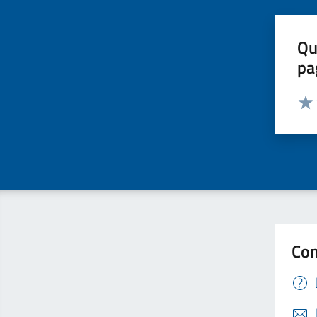
Qu
pa
Valut
Valu
Con