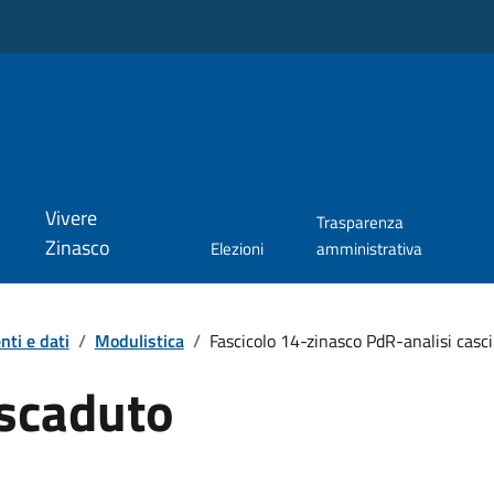
Vivere
Trasparenza
Zinasco
Elezioni
amministrativa
ti e dati
/
Modulistica
/
Fascicolo 14-zinasco PdR-analisi casci
scaduto