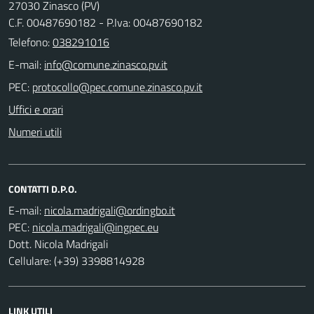
27030 Zinasco (PV)
C.F. 00487690182 - P.Iva: 00487690182
Telefono:
038291016
E-mail:
PEC:
Uffici e orari
Numeri utili
CONTATTI D.P.O.
E-mail:
PEC:
Dott. Nicola Madrigali
Cellulare: (+39) 3398814928
LINK UTILI