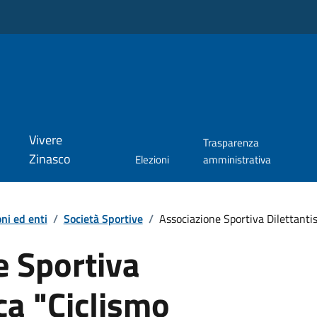
Vivere
Trasparenza
Zinasco
Elezioni
amministrativa
ni ed enti
/
Società Sportive
/
Associazione Sportiva Dilettantis
e Sportiva
ica "Ciclismo