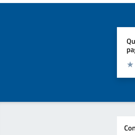
Qu
pa
Valut
Valu
Con