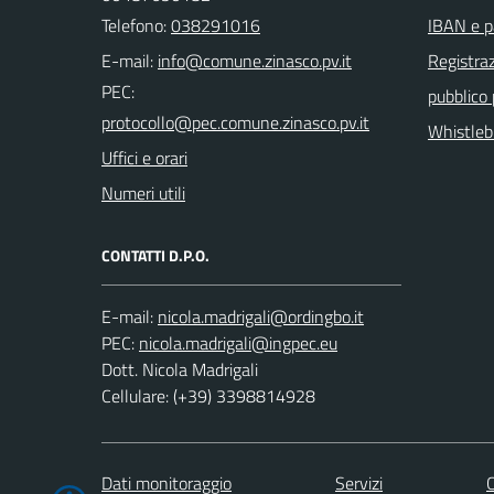
Telefono:
038291016
IBAN e p
E-mail:
Registraz
PEC:
pubblico
Whistleb
Uffici e orari
Numeri utili
CONTATTI D.P.O.
E-mail:
PEC:
Dott. Nicola Madrigali
Cellulare: (+39) 3398814928
Dati monitoraggio
Servizi
C