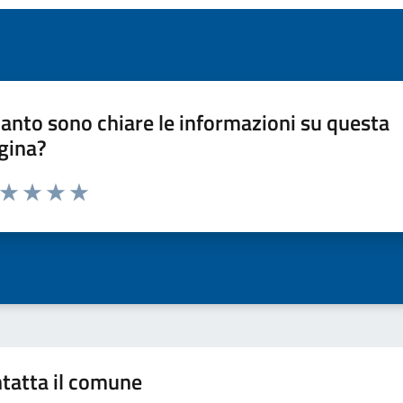
anto sono chiare le informazioni su questa
gina?
a da 1 a 5 stelle la pagina
ta 1 stelle su 5
Valuta 2 stelle su 5
Valuta 3 stelle su 5
Valuta 4 stelle su 5
Valuta 5 stelle su 5
tatta il comune