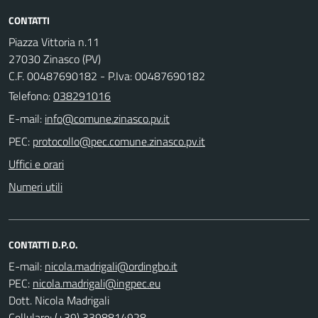
CONTATTI
Piazza Vittoria n.11
27030 Zinasco (PV)
C.F. 00487690182 - P.Iva: 00487690182
Telefono:
038291016
E-mail:
PEC:
Uffici e orari
Numeri utili
CONTATTI D.P.O.
E-mail:
PEC:
Dott. Nicola Madrigali
Cellulare: (+39) 3398814928