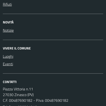
Rifiuti
NOVITÀ
Notizie
VIVERE IL COMUNE
Luoghi
Eventi
CONTATTI
Piazza Vittoria n.11
27030 Zinasco (PV)
C.F. 00487690182 - P.Iva: 00487690182