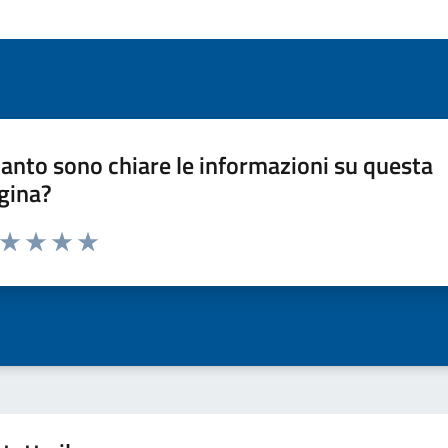
anto sono chiare le informazioni su questa
gina?
a da 1 a 5 stelle la pagina
ta 1 stelle su 5
Valuta 2 stelle su 5
Valuta 3 stelle su 5
Valuta 4 stelle su 5
Valuta 5 stelle su 5