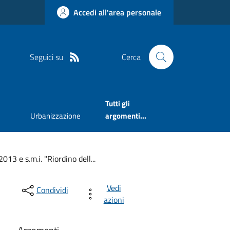
Accedi all'area personale
Seguici su
Cerca
Tutti gli
Urbanizzazione
argomenti...
013 e s.m.i. "Riordino dell...
Vedi
Condividi
azioni