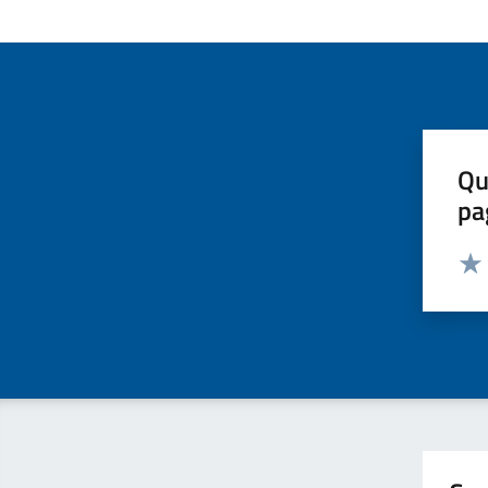
Qu
pa
Valut
Valu