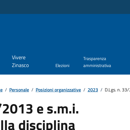
Vivere
Trasparenza
Zinasco
Elezioni
amministrativa
te
/
Personale
/
Posizioni organizzative
/
2023
/
D.Lgs. n. 33/2
/2013 e s.m.i.
lla disciplina