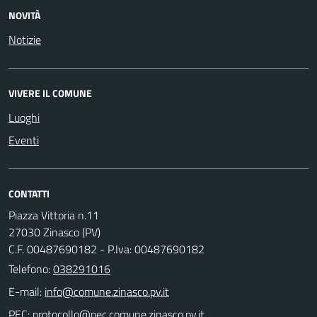
NOVITÀ
Notizie
VIVERE IL COMUNE
Luoghi
Eventi
CONTATTI
Piazza Vittoria n.11
27030 Zinasco (PV)
C.F. 00487690182 - P.Iva: 00487690182
Telefono:
038291016
E-mail:
PEC: