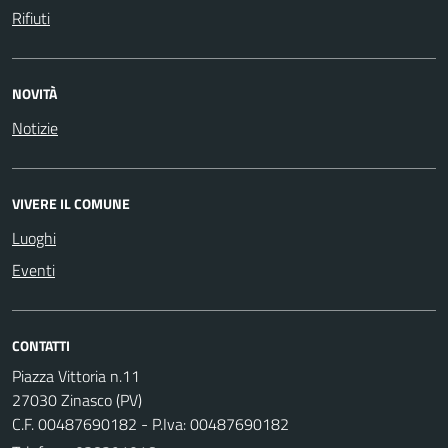
Rifiuti
NOVITÀ
Notizie
VIVERE IL COMUNE
Luoghi
Eventi
CONTATTI
Piazza Vittoria n.11
27030 Zinasco (PV)
C.F. 00487690182 - P.Iva: 00487690182