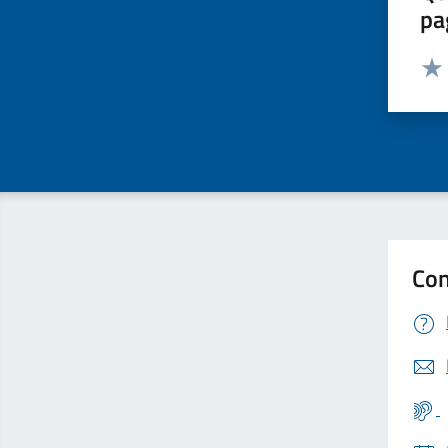
pa
Valut
Valu
Con