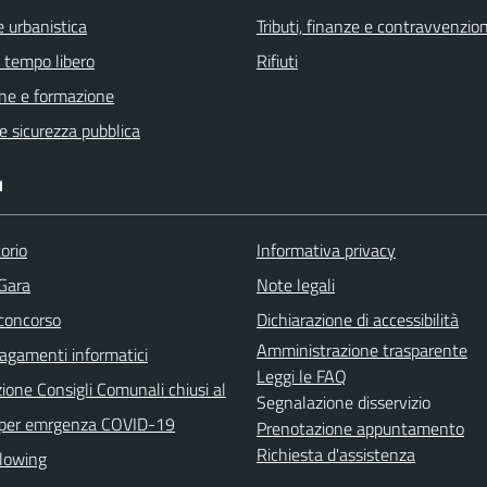
 urbanistica
Tributi, finanze e contravvenzion
e tempo libero
Rifiuti
ne e formazione
 e sicurezza pubblica
I
orio
Informativa privacy
 Gara
Note legali
 concorso
Dichiarazione di accessibilità
Amministrazione trasparente
agamenti informatici
Leggi le FAQ
ione Consigli Comunali chiusi al
Segnalazione disservizio
 per emrgenza COVID-19
Prenotazione appuntamento
Richiesta d'assistenza
lowing