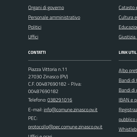
Organi di governo
Catasto e
Personale amministrativo
Cultura 
Politici
Educazio
Uffici
Giustizia
CONTATTI
LINK UTIL
Piazza Vittoria n.11
Albo pret
27030 Zinasco (PV)
Bandi di
C.F. 00487690182 - P.Iva:
Bandi di
00487690182
Telefono:
038291016
IBAN e p
E-mail:
Registraz
PEC:
pubblico
Whistleb
Uffici e orari