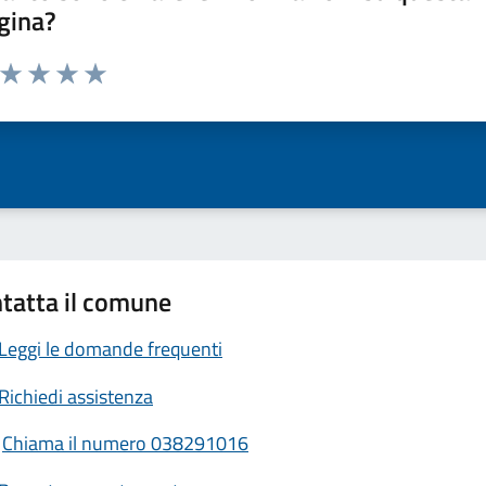
gina?
a da 1 a 5 stelle la pagina
ta 1 stelle su 5
Valuta 2 stelle su 5
Valuta 3 stelle su 5
Valuta 4 stelle su 5
Valuta 5 stelle su 5
tatta il comune
Leggi le domande frequenti
Richiedi assistenza
Chiama il numero 038291016