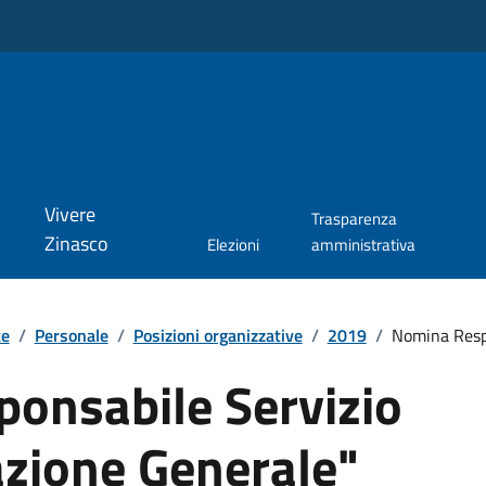
Vivere
Trasparenza
Zinasco
Elezioni
amministrativa
te
/
Personale
/
Posizioni organizzative
/
2019
/
Nomina Respo
onsabile Servizio
zione Generale"