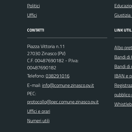
Politici
Educazio
Uffici
Giustizia
CONTATTI
LINK UTIL
Piazza Vittoria n.11
Albo pret
27030 Zinasco (PV)
Bandi di
C.F. 00487690182 - P.Iva:
Bandi di
00487690182
Telefono:
038291016
IBAN e p
E-mail:
Registraz
PEC:
pubblico
Whistleb
Uffici e orari
Numeri utili