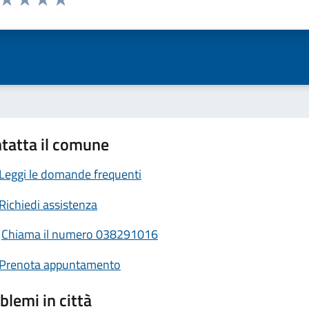
ta 1 stelle su 5
Valuta 2 stelle su 5
Valuta 3 stelle su 5
Valuta 4 stelle su 5
Valuta 5 stelle su 5
tatta il comune
Leggi le domande frequenti
Richiedi assistenza
Chiama il numero 038291016
Prenota appuntamento
blemi in città