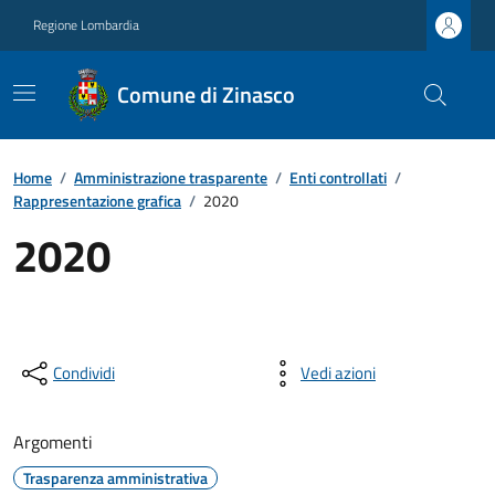
Regione Lombardia
Comune di Zinasco
Home
/
Amministrazione trasparente
/
Enti controllati
/
Rappresentazione grafica
/
2020
2020
Condividi
Vedi azioni
Argomenti
Trasparenza amministrativa