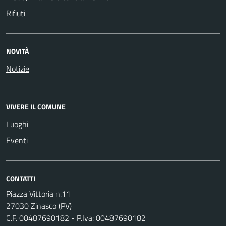
Rifiuti
NOVITÀ
Notizie
VIVERE IL COMUNE
Luoghi
Eventi
CONTATTI
Piazza Vittoria n.11
27030 Zinasco (PV)
C.F. 00487690182 - P.Iva: 00487690182