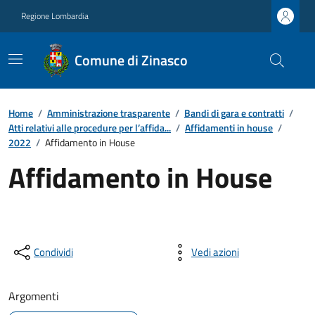
Regione Lombardia
Comune di Zinasco
Home
/
Amministrazione trasparente
/
Bandi di gara e contratti
/
Atti relativi alle procedure per l’affida...
/
Affidamenti in house
/
2022
/
Affidamento in House
Affidamento in House
Condividi
Vedi azioni
Argomenti