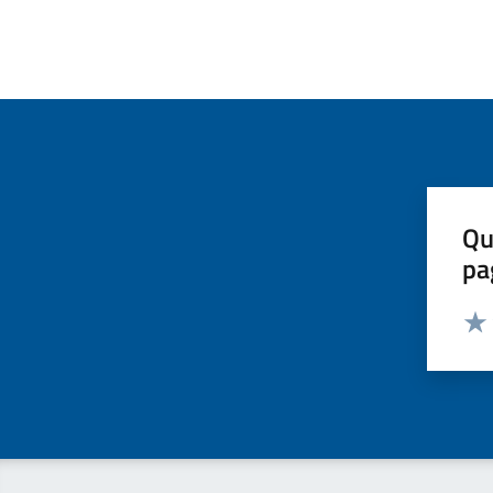
Qu
pa
Valut
Valu