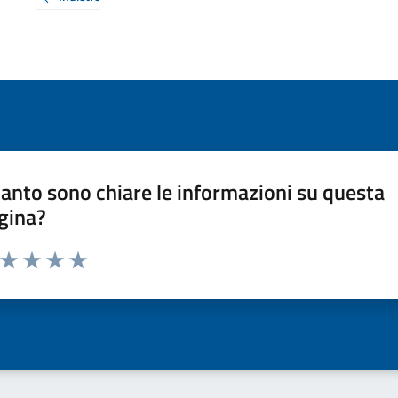
anto sono chiare le informazioni su questa
gina?
a da 1 a 5 stelle la pagina
ta 1 stelle su 5
Valuta 2 stelle su 5
Valuta 3 stelle su 5
Valuta 4 stelle su 5
Valuta 5 stelle su 5