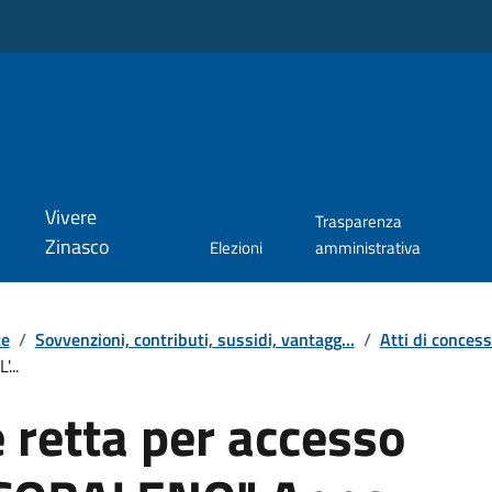
Vivere
Trasparenza
Zinasco
Elezioni
amministrativa
te
/
Sovvenzioni, contributi, sussidi, vantagg...
/
Atti di conces
...
 retta per accesso