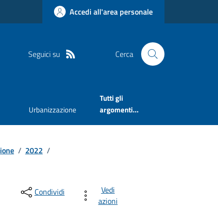
Accedi all'area personale
Seguici su
Cerca
Tutti gli
Urbanizzazione
argomenti...
sione
/
2022
/
Vedi
Condividi
azioni