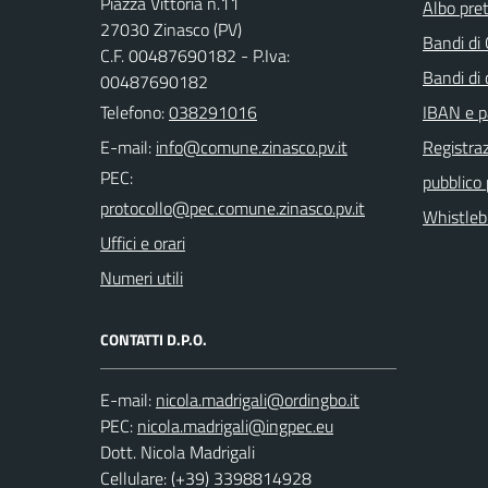
Piazza Vittoria n.11
Albo pret
27030 Zinasco (PV)
Bandi di
C.F. 00487690182 - P.Iva:
Bandi di
00487690182
Telefono:
038291016
IBAN e p
E-mail:
Registraz
PEC:
pubblico
Whistleb
Uffici e orari
Numeri utili
CONTATTI D.P.O.
E-mail:
PEC:
Dott. Nicola Madrigali
Cellulare: (+39) 3398814928