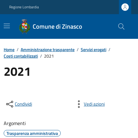
Regione Lombardia
Comune di Zinasco
Home
/
Amministrazione trasparente
/
Servizi erogati
/
Costi contabilizzati
/
2021
2021
Condividi
Vedi azioni
Argomenti
Trasparenza amministrativa