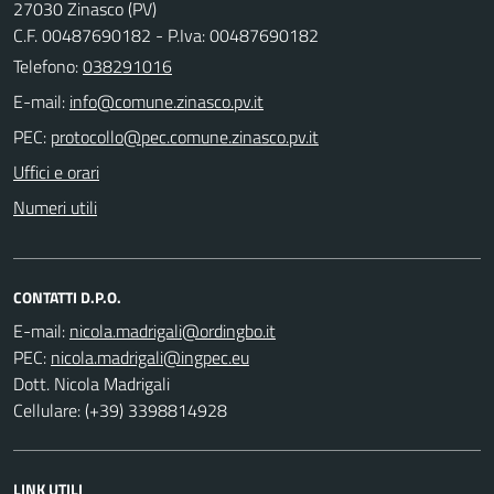
27030 Zinasco (PV)
C.F. 00487690182 - P.Iva: 00487690182
Telefono:
038291016
E-mail:
PEC:
Uffici e orari
Numeri utili
CONTATTI D.P.O.
E-mail:
PEC:
Dott. Nicola Madrigali
Cellulare: (+39) 3398814928
LINK UTILI