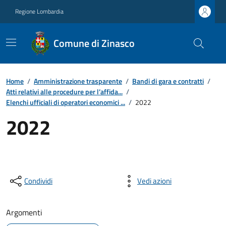
Regione Lombardia
Comune di Zinasco
Home
/
Amministrazione trasparente
/
Bandi di gara e contratti
/
Atti relativi alle procedure per l’affida...
/
Elenchi ufficiali di operatori economici ...
/
2022
2022
Condividi
Vedi azioni
Argomenti