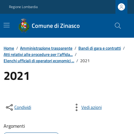
Regione Lombardia
Comune di Zinasco
Home
/
Amministrazione trasparente
/
Bandi di gara e contratti
/
Atti relativi alle procedure per l’affida...
/
Elenchi ufficiali di operatori economici ...
/
2021
2021
Condividi
Vedi azioni
Argomenti