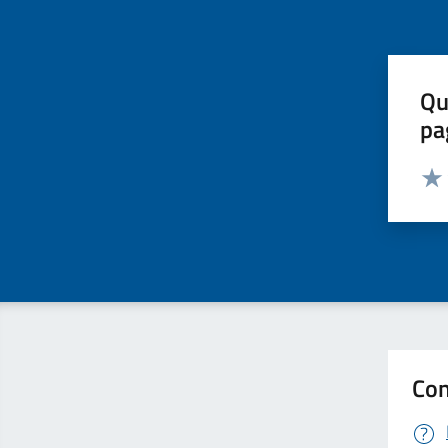
Qu
pa
Valut
Valu
Con