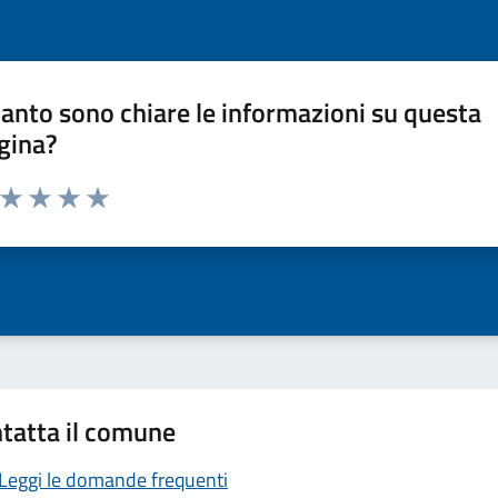
anto sono chiare le informazioni su questa
gina?
a da 1 a 5 stelle la pagina
ta 1 stelle su 5
Valuta 2 stelle su 5
Valuta 3 stelle su 5
Valuta 4 stelle su 5
Valuta 5 stelle su 5
tatta il comune
Leggi le domande frequenti