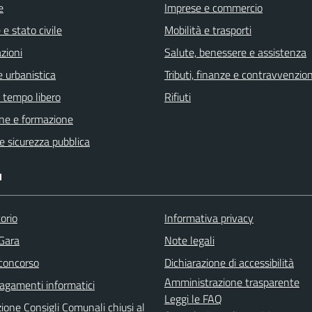
e
Imprese e commercio
e stato civile
Mobilità e trasporti
zioni
Salute, benessere e assistenza
 urbanistica
Tributi, finanze e contravvenzion
e tempo libero
Rifiuti
ne e formazione
 e sicurezza pubblica
I
orio
Informativa privacy
 Gara
Note legali
 concorso
Dichiarazione di accessibilità
Amministrazione trasparente
agamenti informatici
Leggi le FAQ
ione Consigli Comunali chiusi al