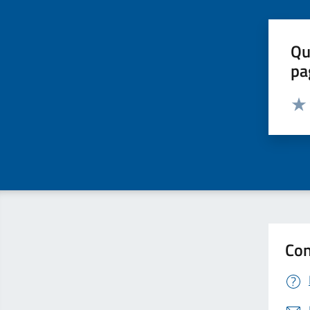
Qu
pa
Valut
Valu
Con