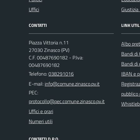
Uffici
Giustizia
CONTATTI
LINK UTIL
Piazza Vittoria n.11
Albo pret
27030 Zinasco (PV)
Bandi di
C.F. 00487690182 - P.Iva:
Bandi di
00487690182
Telefono:
038291016
IBAN e p
E-mail:
Registraz
PEC:
pubblico
Whistleb
Uffici e orari
Numeri utili
CONTATTI D.P.O.