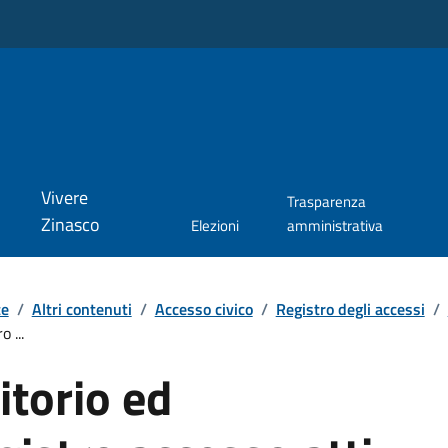
Vivere
Trasparenza
Zinasco
Elezioni
amministrativa
te
/
Altri contenuti
/
Accesso civico
/
Registro degli accessi
/
 ...
itorio ed