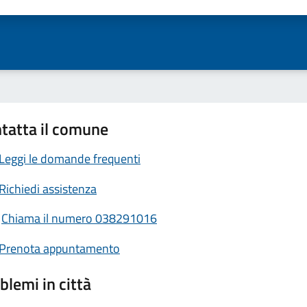
ta 1 stelle su 5
Valuta 2 stelle su 5
Valuta 3 stelle su 5
Valuta 4 stelle su 5
Valuta 5 stelle su 5
tatta il comune
Leggi le domande frequenti
Richiedi assistenza
Chiama il numero 038291016
Prenota appuntamento
blemi in città