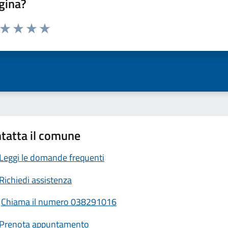
gina?
a da 1 a 5 stelle la pagina
ta 1 stelle su 5
Valuta 2 stelle su 5
Valuta 3 stelle su 5
Valuta 4 stelle su 5
Valuta 5 stelle su 5
tatta il comune
Leggi le domande frequenti
Richiedi assistenza
Chiama il numero 038291016
Prenota appuntamento