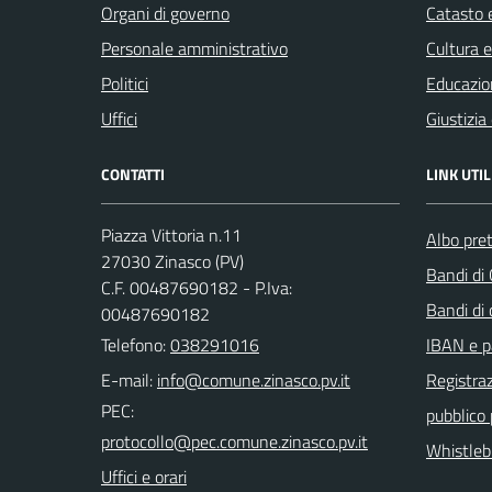
Organi di governo
Catasto e
Personale amministrativo
Cultura 
Politici
Educazio
Uffici
Giustizia
CONTATTI
LINK UTIL
Piazza Vittoria n.11
Albo pret
27030 Zinasco (PV)
Bandi di
C.F. 00487690182 - P.Iva:
Bandi di
00487690182
Telefono:
038291016
IBAN e p
E-mail:
Registraz
PEC:
pubblico
Whistleb
Uffici e orari