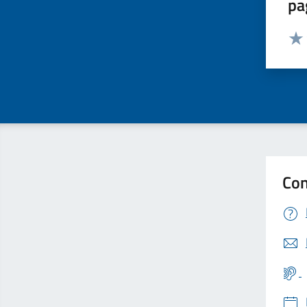
pa
Valut
Valu
Con