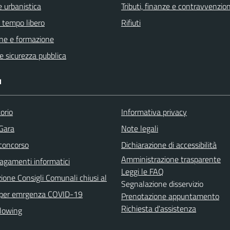
 urbanistica
Tributi, finanze e contravvenzion
e tempo libero
Rifiuti
ne e formazione
 e sicurezza pubblica
I
orio
Informativa privacy
 Gara
Note legali
 concorso
Dichiarazione di accessibilità
Amministrazione trasparente
agamenti informatici
Leggi le FAQ
ione Consigli Comunali chiusi al
Segnalazione disservizio
 per emrgenza COVID-19
Prenotazione appuntamento
Richiesta d'assistenza
lowing