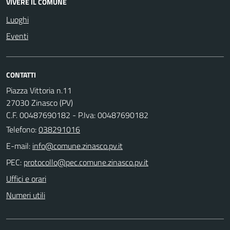
VIVERE IL COMUNE
Luoghi
Eventi
CONTATTI
Piazza Vittoria n.11
27030 Zinasco (PV)
C.F. 00487690182 - P.Iva: 00487690182
Telefono:
038291016
E-mail:
PEC:
Uffici e orari
Numeri utili