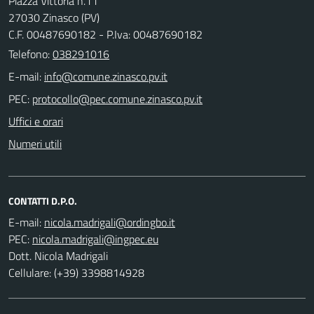
Piazza Vittoria n.11
27030 Zinasco (PV)
C.F. 00487690182 - P.Iva: 00487690182
Telefono:
038291016
E-mail:
PEC:
Uffici e orari
Numeri utili
CONTATTI D.P.O.
E-mail:
PEC:
Dott. Nicola Madrigali
Cellulare: (+39) 3398814928