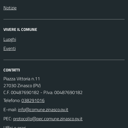
Notizie
VIVERE IL COMUNE
Luoghi
Eventi
CONTATTI
Piazza Vittoria n.11
27030 Zinasco (PV)
C.F. 00487690182 - P.Iva: 00487690182
Telefono:
038291016
E-mail:
PEC:
Uffici e orari