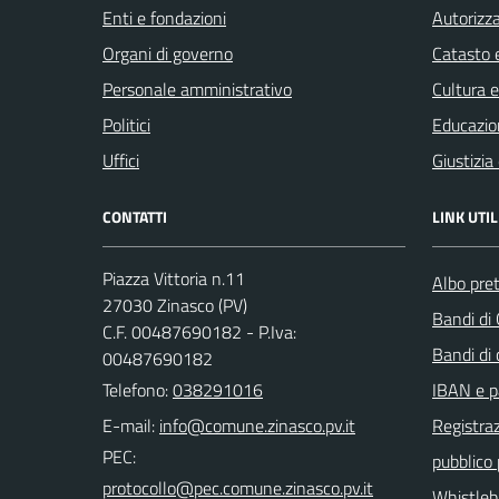
Enti e fondazioni
Autorizza
Organi di governo
Catasto e
Personale amministrativo
Cultura 
Politici
Educazio
Uffici
Giustizia
CONTATTI
LINK UTIL
Piazza Vittoria n.11
Albo pret
27030 Zinasco (PV)
Bandi di
C.F. 00487690182 - P.Iva:
Bandi di
00487690182
Telefono:
038291016
IBAN e p
E-mail:
Registraz
PEC:
pubblico
Whistleb