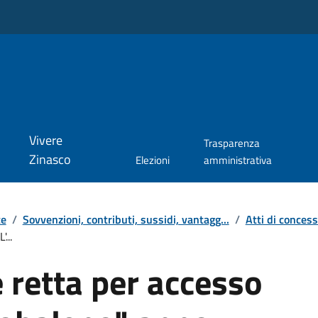
Vivere
Trasparenza
Zinasco
Elezioni
amministrativa
te
/
Sovvenzioni, contributi, sussidi, vantagg...
/
Atti di conces
...
 retta per accesso