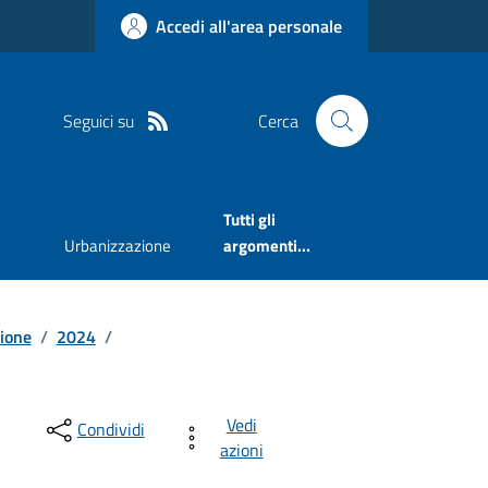
Accedi all'area personale
Seguici su
Cerca
Tutti gli
Urbanizzazione
argomenti...
sione
/
2024
/
Vedi
Condividi
azioni