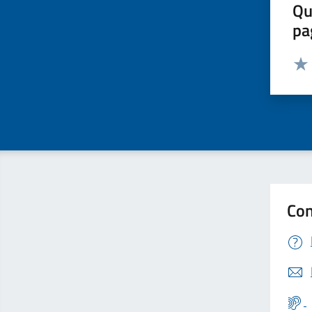
Qu
pa
Valut
Valu
Con