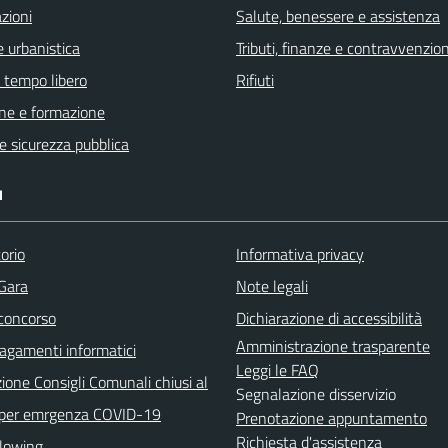
zioni
Salute, benessere e assistenza
 urbanistica
Tributi, finanze e contravvenzion
e tempo libero
Rifiuti
ne e formazione
 e sicurezza pubblica
I
orio
Informativa privacy
 Gara
Note legali
 concorso
Dichiarazione di accessibilità
Amministrazione trasparente
agamenti informatici
Leggi le FAQ
ione Consigli Comunali chiusi al
Segnalazione disservizio
 per emrgenza COVID-19
Prenotazione appuntamento
Richiesta d'assistenza
lowing