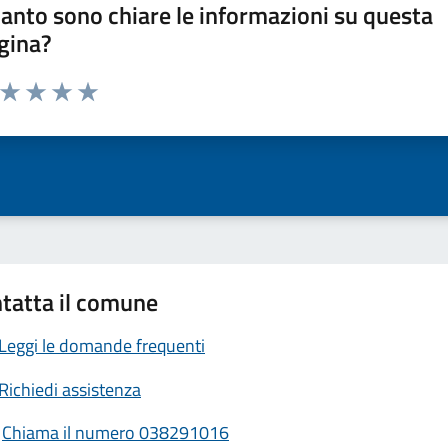
anto sono chiare le informazioni su questa
gina?
a da 1 a 5 stelle la pagina
ta 1 stelle su 5
Valuta 2 stelle su 5
Valuta 3 stelle su 5
Valuta 4 stelle su 5
Valuta 5 stelle su 5
tatta il comune
Leggi le domande frequenti
Richiedi assistenza
Chiama il numero 038291016