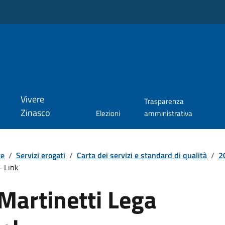
Vivere
Trasparenza
Zinasco
Elezioni
amministrativa
te
/
Servizi erogati
/
Carta dei servizi e standard di qualità
/
2
- Link
Martinetti Lega