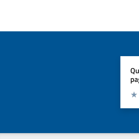
Qu
pa
Valut
Valu