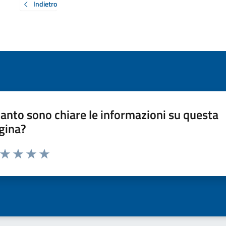
Indietro
anto sono chiare le informazioni su questa
gina?
a da 1 a 5 stelle la pagina
ta 1 stelle su 5
Valuta 2 stelle su 5
Valuta 3 stelle su 5
Valuta 4 stelle su 5
Valuta 5 stelle su 5