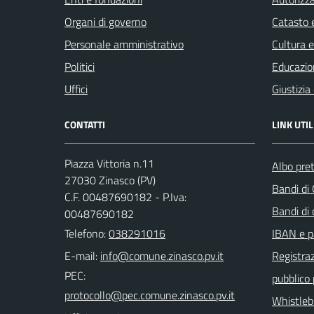
Organi di governo
Catasto e
Personale amministrativo
Cultura 
Politici
Educazio
Uffici
Giustizia
CONTATTI
LINK UTIL
Piazza Vittoria n.11
Albo pret
27030 Zinasco (PV)
Bandi di
C.F. 00487690182 - P.Iva:
Bandi di
00487690182
Telefono:
038291016
IBAN e p
E-mail:
Registraz
PEC:
pubblico
Whistleb