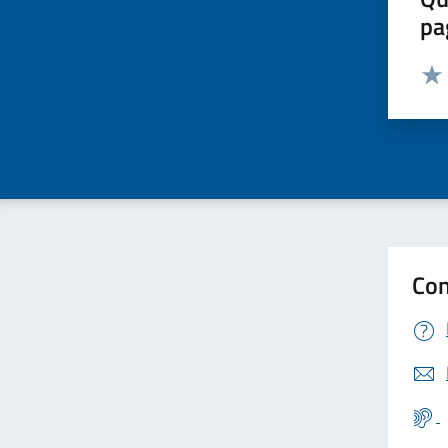
pa
Valut
Valu
Con