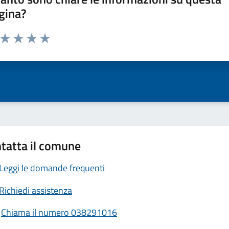
gina?
a da 1 a 5 stelle la pagina
ta 1 stelle su 5
Valuta 2 stelle su 5
Valuta 3 stelle su 5
Valuta 4 stelle su 5
Valuta 5 stelle su 5
tatta il comune
Leggi le domande frequenti
Richiedi assistenza
Chiama il numero 038291016