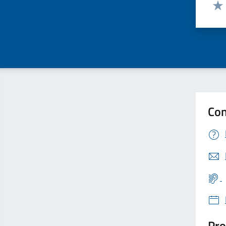
Valut
Valu
Con
Pro