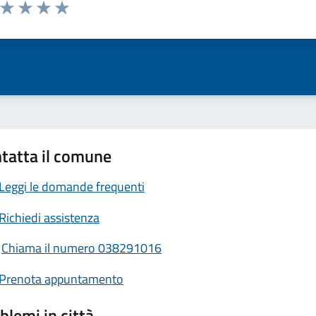
a da 1 a 5 stelle la pagina
ta 1 stelle su 5
Valuta 2 stelle su 5
Valuta 3 stelle su 5
Valuta 4 stelle su 5
Valuta 5 stelle su 5
tatta il comune
Leggi le domande frequenti
Richiedi assistenza
Chiama il numero 038291016
Prenota appuntamento
blemi in città