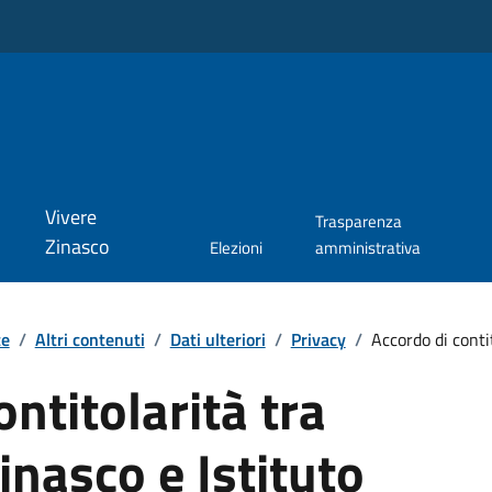
Vivere
Trasparenza
Zinasco
Elezioni
amministrativa
te
/
Altri contenuti
/
Dati ulteriori
/
Privacy
/
Accordo di contit
ntitolarità tra
nasco e Istituto