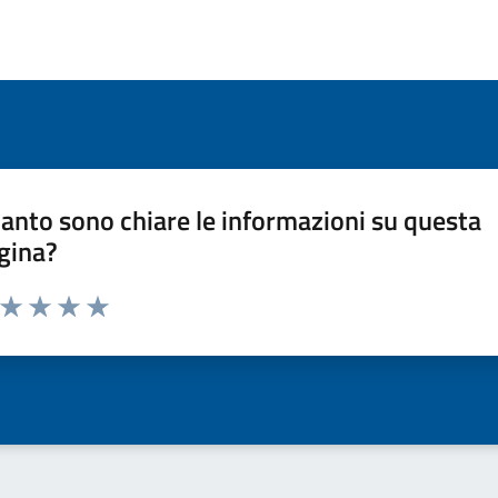
anto sono chiare le informazioni su questa
gina?
a da 1 a 5 stelle la pagina
ta 1 stelle su 5
Valuta 2 stelle su 5
Valuta 3 stelle su 5
Valuta 4 stelle su 5
Valuta 5 stelle su 5