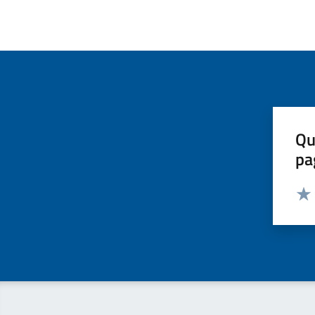
Qu
pa
Valut
Valu