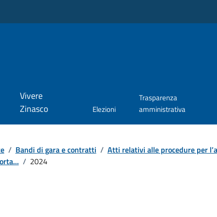
Vivere
Trasparenza
Zinasco
Elezioni
amministrativa
te
/
Bandi di gara e contratti
/
Atti relativi alle procedure per l’a
rta...
/
2024