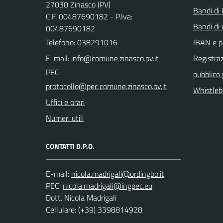
27030 Zinasco (PV)
Bandi di
C.F. 00487690182 - P.Iva:
Bandi di
00487690182
Telefono:
038291016
IBAN e p
E-mail:
Registraz
PEC:
pubblico
Whistleb
Uffici e orari
Numeri utili
CONTATTI D.P.O.
E-mail:
PEC:
Dott. Nicola Madrigali
Cellulare: (+39) 3398814928