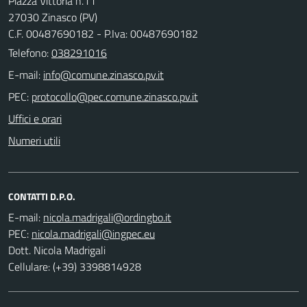
Piazza Vittoria n.11
27030 Zinasco (PV)
C.F. 00487690182 - P.Iva: 00487690182
Telefono:
038291016
E-mail:
PEC:
Uffici e orari
Numeri utili
CONTATTI D.P.O.
E-mail:
PEC:
Dott. Nicola Madrigali
Cellulare: (+39) 3398814928