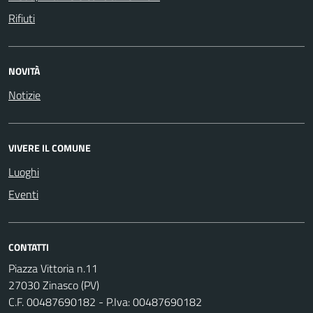
Rifiuti
NOVITÀ
Notizie
VIVERE IL COMUNE
Luoghi
Eventi
CONTATTI
Piazza Vittoria n.11
27030 Zinasco (PV)
C.F. 00487690182 - P.Iva: 00487690182