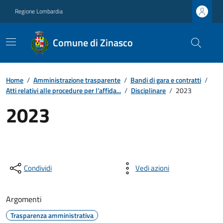
Regione Lombardia
Comune di Zinasco
Home
/
Amministrazione trasparente
/
Bandi di gara e contratti
/
Atti relativi alle procedure per l’affida...
/
Disciplinare
/
2023
2023
Condividi
Vedi azioni
Argomenti
Trasparenza amministrativa