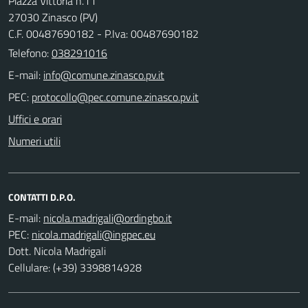
Piazza Vittoria n.11
27030 Zinasco (PV)
C.F. 00487690182 - P.Iva: 00487690182
Telefono:
038291016
E-mail:
PEC:
Uffici e orari
Numeri utili
CONTATTI D.P.O.
E-mail:
PEC:
Dott. Nicola Madrigali
Cellulare: (+39) 3398814928