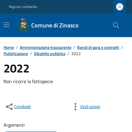
Regione Lombardia
Comune di Zinasco
Home
/
Amministrazione trasparente
/
Bandi di gara e contratti
/
Pubblicazione
/
Dibattito pubblico
/
2022
2022
Non ricorre la fattispecie
Condividi
Vedi azioni
Argomenti