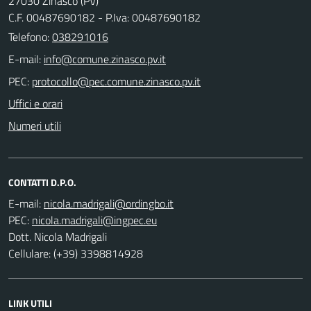
27030 Zinasco (PV)
C.F. 00487690182 - P.Iva: 00487690182
Telefono:
038291016
E-mail:
PEC:
Uffici e orari
Numeri utili
CONTATTI D.P.O.
E-mail:
PEC:
Dott. Nicola Madrigali
Cellulare: (+39) 3398814928
LINK UTILI