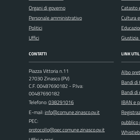
Organi di governo
Catasto e
Personale amministrativo
Cultura 
Politici
Educazio
Uffici
Giustizia
CONTATTI
LINK UTIL
Piazza Vittoria n.11
Albo pret
27030 Zinasco (PV)
Bandi di
C.F. 00487690182 - P.Iva:
Bandi di
00487690182
Telefono:
038291016
IBAN e p
E-mail:
Registraz
PEC:
pubblico
Whistleb
Uffici e orari