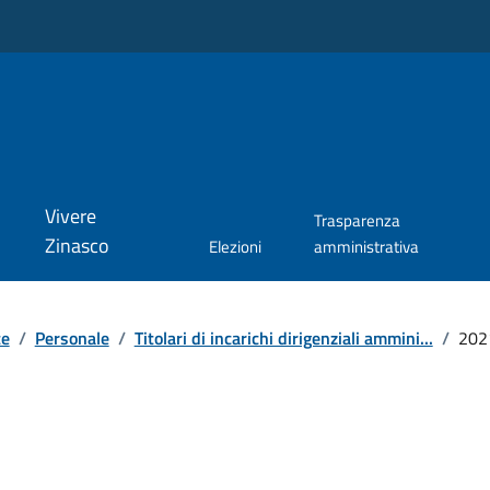
Vivere
Trasparenza
Zinasco
Elezioni
amministrativa
te
/
Personale
/
Titolari di incarichi dirigenziali ammini...
/
202