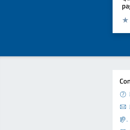
pa
Valut
Valu
Con