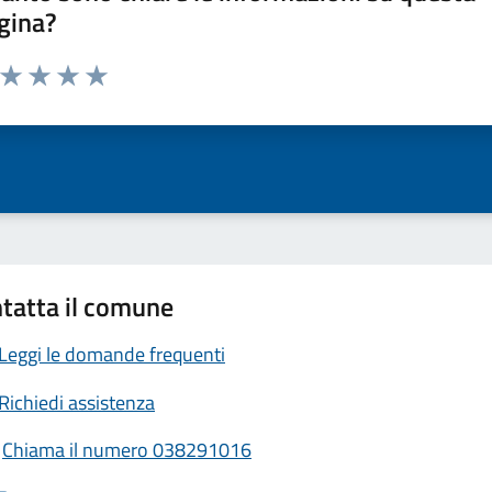
gina?
a da 1 a 5 stelle la pagina
ta 1 stelle su 5
Valuta 2 stelle su 5
Valuta 3 stelle su 5
Valuta 4 stelle su 5
Valuta 5 stelle su 5
tatta il comune
Leggi le domande frequenti
Richiedi assistenza
Chiama il numero 038291016