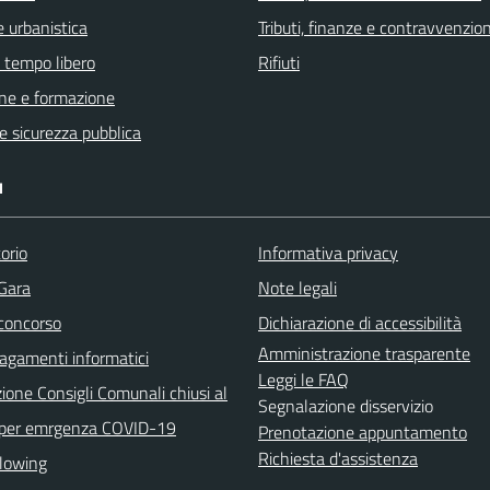
 urbanistica
Tributi, finanze e contravvenzion
e tempo libero
Rifiuti
ne e formazione
 e sicurezza pubblica
I
orio
Informativa privacy
 Gara
Note legali
 concorso
Dichiarazione di accessibilità
Amministrazione trasparente
agamenti informatici
Leggi le FAQ
ione Consigli Comunali chiusi al
Segnalazione disservizio
 per emrgenza COVID-19
Prenotazione appuntamento
Richiesta d'assistenza
lowing