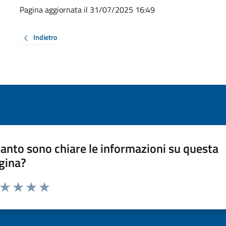
Pagina aggiornata il 31/07/2025 16:49
Indietro
anto sono chiare le informazioni su questa
gina?
a da 1 a 5 stelle la pagina
ta 1 stelle su 5
Valuta 2 stelle su 5
Valuta 3 stelle su 5
Valuta 4 stelle su 5
Valuta 5 stelle su 5