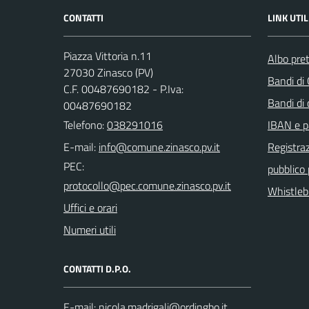
CONTATTI
LINK UTIL
Piazza Vittoria n.11
Albo pret
27030 Zinasco (PV)
Bandi di
C.F. 00487690182 - P.Iva:
Bandi di
00487690182
Telefono:
038291016
IBAN e p
E-mail:
Registraz
PEC:
pubblico
Whistleb
Uffici e orari
Numeri utili
CONTATTI D.P.O.
E-mail: