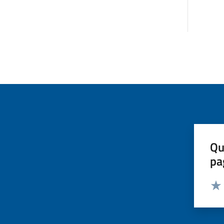
Qu
pa
Valut
Valu