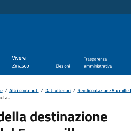
Vivere
Trasparenza
Zinasco
Elezioni
amministrativa
te
/
Altri contenuti
/
Dati ulteriori
/
Rendicontazione 5 x mille
ota...
della destinazione