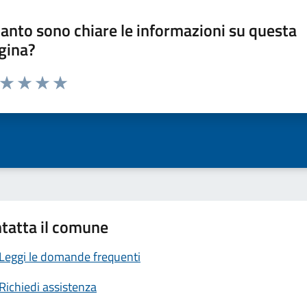
anto sono chiare le informazioni su questa
gina?
a da 1 a 5 stelle la pagina
ta 1 stelle su 5
Valuta 2 stelle su 5
Valuta 3 stelle su 5
Valuta 4 stelle su 5
Valuta 5 stelle su 5
tatta il comune
Leggi le domande frequenti
Richiedi assistenza