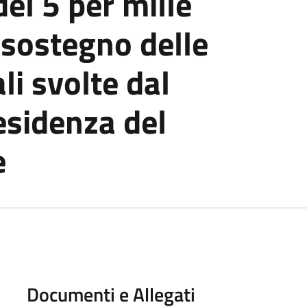
del 5 per mille
 sostegno delle
ali svolte dal
esidenza del
e
Documenti e Allegati