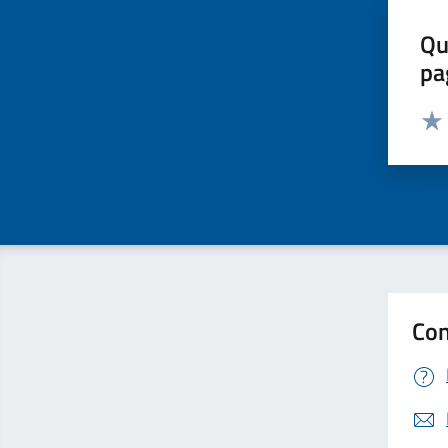
Qu
pa
Valut
Valu
Con