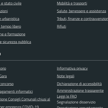
e stato civile
Mobilità e trasporti
zioni
Salute, benessere e assistenza
 urbanistica
Tributi, finanze e contravvenzion
e tempo libero
Rifiuti
ne e formazione
 e sicurezza pubblica
I
orio
Informativa privacy
 Gara
Note legali
 concorso
Dichiarazione di accessibilità
Amministrazione trasparente
agamenti informatici
Leggi le FAQ
ione Consigli Comunali chiusi al
Segnalazione disservizio
 per emrgenza COVID-19
Prenotazione appuntamento