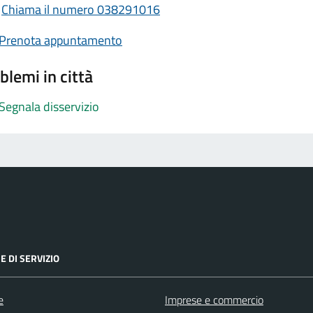
Chiama il numero 038291016
Prenota appuntamento
blemi in città
Segnala disservizio
E DI SERVIZIO
e
Imprese e commercio