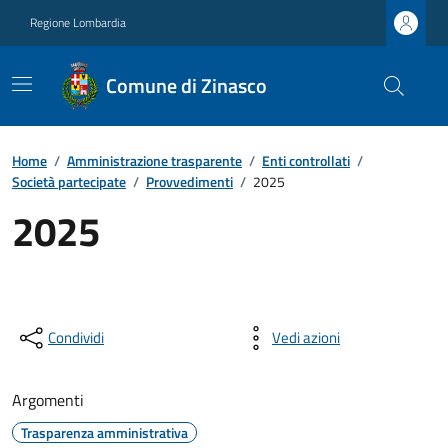
Regione Lombardia
Comune di Zinasco
Home
/
Amministrazione trasparente
/
Enti controllati
/
Società partecipate
/
Provvedimenti
/
2025
2025
Condividi
Vedi azioni
Argomenti
Trasparenza amministrativa