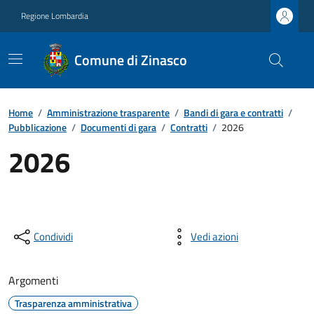
Regione Lombardia
Comune di Zinasco
Home
/
Amministrazione trasparente
/
Bandi di gara e contratti
/
Pubblicazione
/
Documenti di gara
/
Contratti
/
2026
2026
Condividi
Vedi azioni
Argomenti
Trasparenza amministrativa