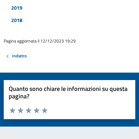
2019
2018
Pagina aggiornata il 12/12/2023 19:29
Indietro
Quanto sono chiare le informazioni su questa
pagina?
Valuta da 1 a 5 stelle la pagina
Valuta 1 stelle su 5
Valuta 2 stelle su 5
Valuta 3 stelle su 5
Valuta 4 stelle su 5
Valuta 5 stelle su 5