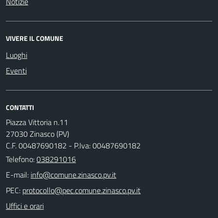
Notizie
VIVERE IL COMUNE
Luoghi
Eventi
CONTATTI
Piazza Vittoria n.11
27030 Zinasco (PV)
C.F. 00487690182 - P.Iva: 00487690182
Telefono:
038291016
E-mail:
PEC:
Uffici e orari