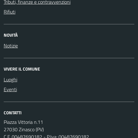
Tributi, finanze e contravvenzioni
Rifiuti
NOVITÀ
Notizie
VIVERE IL COMUNE
Luoghi
Eventi
CONTATTI
Piazza Vittoria n.11
27030 Zinasco (PV)
C.F. 00487690182 - P.Iva: 00487690182