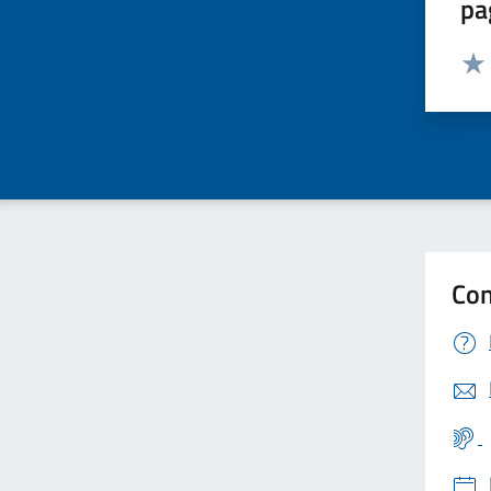
pa
Valut
Valu
Con