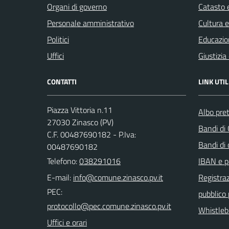
Organi di governo
Catasto e
Personale amministrativo
Cultura 
Politici
Educazio
Uffici
Giustizia
CONTATTI
LINK UTIL
Piazza Vittoria n.11
Albo pret
27030 Zinasco (PV)
Bandi di
C.F. 00487690182 - P.Iva:
Bandi di
00487690182
Telefono:
038291016
IBAN e p
E-mail:
Registraz
PEC:
pubblico
Whistleb
Uffici e orari