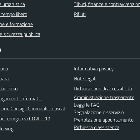
 urbanistica
Tributi, finanze e contravvenzion
e tempo libero
Rifiuti
ne e formazione
 e sicurezza pubblica
I
orio
Informativa privacy
 Gara
Note legali
 concorso
Dichiarazione di accessibilità
Amministrazione trasparente
agamenti informatici
Leggi le FAQ
ione Consigli Comunali chiusi al
Segnalazione disservizio
 per emrgenza COVID-19
Prenotazione appuntamento
Richiesta d'assistenza
lowing