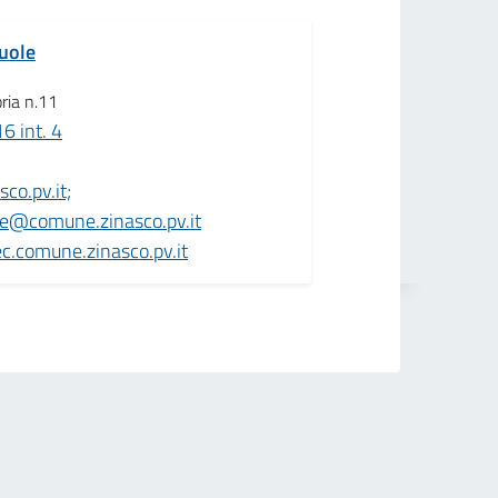
cuole
oria n.11
 int. 4
co.pv.it;
ole@comune.zinasco.pv.it
c.comune.zinasco.pv.it