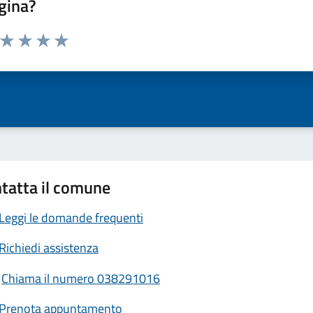
gina?
a da 1 a 5 stelle la pagina
ta 1 stelle su 5
Valuta 2 stelle su 5
Valuta 3 stelle su 5
Valuta 4 stelle su 5
Valuta 5 stelle su 5
tatta il comune
Leggi le domande frequenti
Richiedi assistenza
Chiama il numero 038291016
Prenota appuntamento