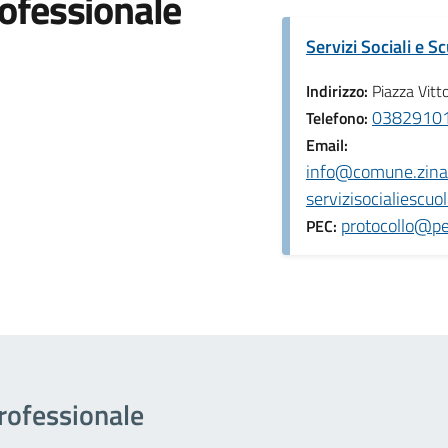
ofessionale
Servizi Sociali e S
Indirizzo:
Piazza Vitt
038291016
Telefono:
Email:
info@comune.zinas
servizisocialiescu
protocollo@pe
PEC:
professionale