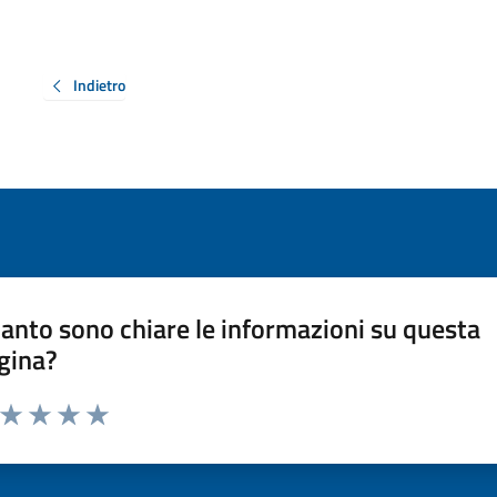
Indietro
anto sono chiare le informazioni su questa
gina?
a da 1 a 5 stelle la pagina
ta 1 stelle su 5
Valuta 2 stelle su 5
Valuta 3 stelle su 5
Valuta 4 stelle su 5
Valuta 5 stelle su 5