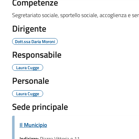
Competenze
Segretariato sociale, sportello sociale, accoglienza e ser
Dirigente
Dott.ssa Daria Moroni
Responsabile
Laura Cugge
Personale
Laura Cugge
Sede principale
Il Municipio
Indirizzo:
Piazza Vittoria n.11