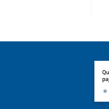
Qu
pa
Valut
Valu