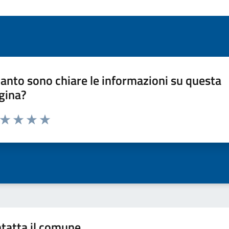
anto sono chiare le informazioni su questa
gina?
a da 1 a 5 stelle la pagina
ta 1 stelle su 5
Valuta 2 stelle su 5
Valuta 3 stelle su 5
Valuta 4 stelle su 5
Valuta 5 stelle su 5
tatta il comune