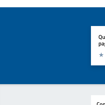
Qu
pa
Valut
Valu
Con