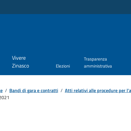
Vivere
Trasparenza
Zinasco
Elezioni
amministrativa
te
/
Bandi di gara e contratti
/
Atti relativi alle procedure per l’a
2021